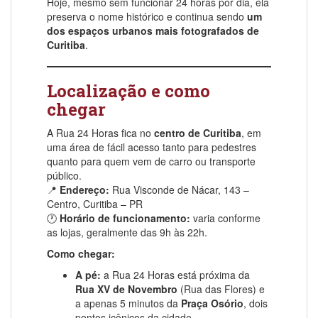
Hoje, mesmo sem funcionar 24 horas por dia, ela
preserva o nome histórico e continua sendo
um
dos espaços urbanos mais fotografados de
Curitiba
.
Localização e como
chegar
A Rua 24 Horas fica no
centro de Curitiba
, em
uma área de fácil acesso tanto para pedestres
quanto para quem vem de carro ou transporte
público.
📍
Endereço:
Rua Visconde de Nácar, 143 –
Centro, Curitiba – PR
🕐
Horário de funcionamento:
varia conforme
as lojas, geralmente das 9h às 22h.
Como chegar:
A pé:
a Rua 24 Horas está próxima da
Rua XV de Novembro
(Rua das Flores) e
a apenas 5 minutos da
Praça Osório
, dois
pontos icônicos da cidade.